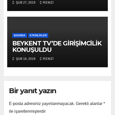
ŞUB 27, 2019
REMZI
BASINDA
ETKINLIKLER
BEYKENT TV’DE GİRİŞİMCİLİK
KONUŞULDU
ŞUB 16, 2019
REMZI
Bir yanıt yazın
E-posta adresiniz yayınlanmayacak.
Gerekli alanlar
*
ile işaretlenmişlerdir