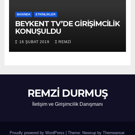
BASINDA
ETKINLIKLER
BEYKENT TV’DE GİRİŞİMCİLİK
KONUŞULDU
16 ŞUBAT 2019
REMZI
REMZİ DURMUŞ
İletişim ve Girişimcilik Danışmanı
Proudly powered by WordPress
|
Theme: Newsup by
Themeansar
.