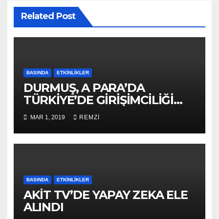
Related Post
BASINDA
ETKINLIKLER
DURMUŞ, A PARA’DA
TÜRKİYE’DE GİRİŞİMCİLİĞİ
ANLATTI
MAR 1, 2019
REMZI
BASINDA
ETKINLIKLER
AKİT TV’DE YAPAY ZEKA ELE
ALINDI