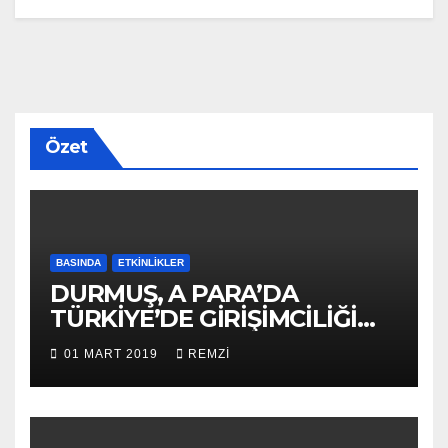
Özet
BASINDA
ETKINLIKLER
DURMUŞ, A PARA’DA
TÜRKİYE’DE GİRİŞİMCİLİĞİ
ANLATTI
01 MART 2019
REMZI