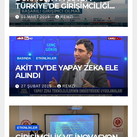
TÜRKİYE’DE GİRİŞİMCİLİĞİ
ANLATTI
01 MART 2019
REMZI
BASINDA
ETKINLIKLER
AKİT TV’DE YAPAY ZEKA ELE
ALINDI
27 ŞUBAT 2019
REMZI
ETKINLIKLER