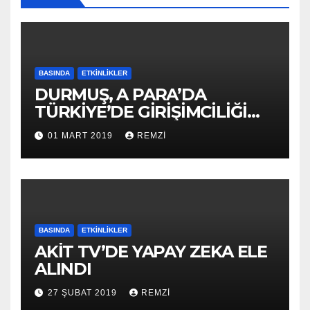
BASINDA
ETKINLIKLER
DURMUŞ, A PARA’DA
TÜRKİYE’DE GİRİŞİMCİLİĞİ
ANLATTI
01 MART 2019
REMZI
BASINDA
ETKINLIKLER
AKİT TV’DE YAPAY ZEKA ELE
ALINDI
27 ŞUBAT 2019
REMZI