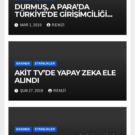
DURMUŞ, A PARA’DA
TÜRKİYE’DE GİRİŞİMCİLİĞİ
ANLATTI
MAR 1, 2019
REMZI
BASINDA
ETKINLIKLER
AKİT TV’DE YAPAY ZEKA ELE
ALINDI
ŞUB 27, 2019
REMZI
BASINDA
ETKINLIKLER