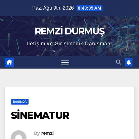
Skip
Paz. Ağu 9th, 2026
8:43:35 AM
to
content
REMZİ DURMUŞ
İletişim ve Girişimcilik Danışmanı
BASINDA
SİNEMATUR
By
remzi