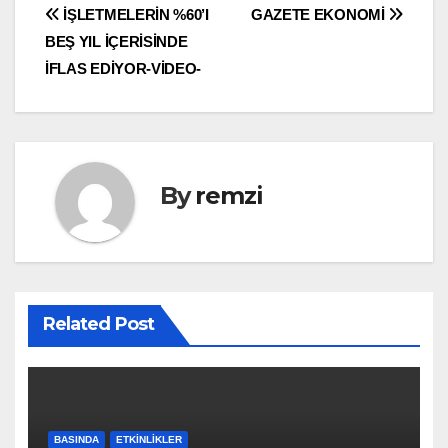
Yazı
İŞLETMELERİN %60’I
GAZETE EKONOMİ
BEŞ YIL İÇERİSİNDE
gezinmesi
İFLAS EDİYOR-VİDEO-
By
remzi
Related Post
BASINDA
ETKINLIKLER