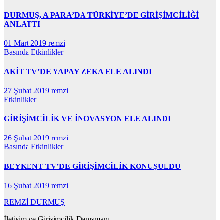
DURMUŞ, A PARA’DA TÜRKİYE’DE GİRİŞİMCİLİĞİ
ANLATTI
01 Mart 2019
remzi
Basında
Etkinlikler
AKİT TV’DE YAPAY ZEKA ELE ALINDI
27 Şubat 2019
remzi
Etkinlikler
GİRİŞİMCİLİK VE İNOVASYON ELE ALINDI
26 Şubat 2019
remzi
Basında
Etkinlikler
BEYKENT TV’DE GİRİŞİMCİLİK KONUŞULDU
16 Şubat 2019
remzi
REMZİ DURMUŞ
İletişim ve Girişimcilik Danışmanı