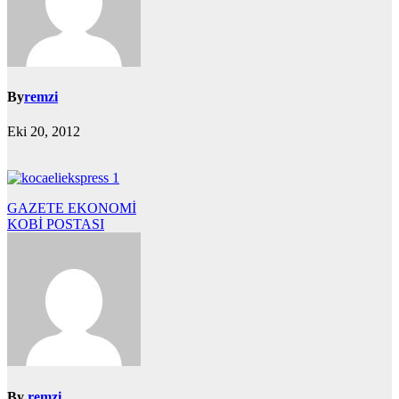
By
remzi
Eki 20, 2012
Yazı
GAZETE EKONOMİ
KOBİ POSTASI
gezinmesi
By
remzi