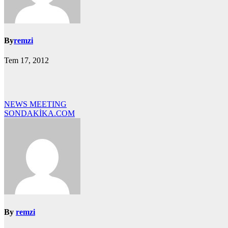
By
remzi
Tem 17, 2012
Yazı
NEWS MEETING
SONDAKİKA.COM
gezinmesi
By
remzi