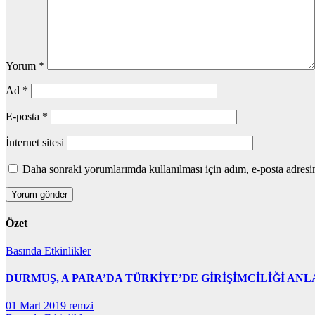
Yorum
*
Ad
*
E-posta
*
İnternet sitesi
Daha sonraki yorumlarımda kullanılması için adım, e-posta adresim
Özet
Basında
Etkinlikler
DURMUŞ, A PARA’DA TÜRKİYE’DE GİRİŞİMCİLİĞİ ANL
01 Mart 2019
remzi