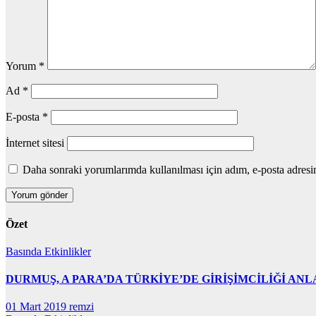
Yorum
*
Ad
*
E-posta
*
İnternet sitesi
Daha sonraki yorumlarımda kullanılması için adım, e-posta adresim
Özet
Basında
Etkinlikler
DURMUŞ, A PARA’DA TÜRKİYE’DE GİRİŞİMCİLİĞİ ANL
01 Mart 2019
remzi