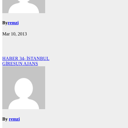
By
remzi
Mar 10, 2013
Yazı
HABER 34- İSTANBUL
GİRESUN AJANS
gezinmesi
By
remzi