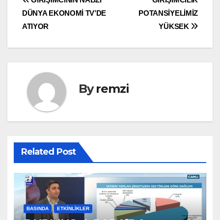
Yazı
DÜNYA EKONOMİ TV’DE
POTANSİYELİMİZ
gezinmesi
ATIYOR
YÜKSEK
By
remzi
Related Post
BASINDA
ETKINLIKLER