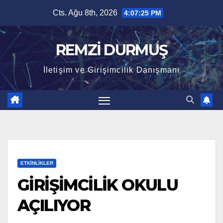
Skip
Cts. Ağu 8th, 2026
4:07:25 PM
to
content
REMZİ DURMUŞ
İletişim ve Girişimcilik Danışmanı
ETKINLIKLER
GİRİŞİMCİLİK OKULU
AÇILIYOR