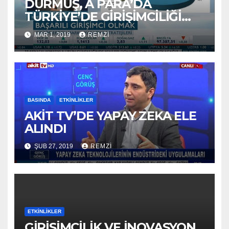
DURMUŞ, A PARA’DA
TÜRKİYE’DE GİRİŞİMCİLİĞİ
ANLATTI
MAR 1, 2019
REMZI
BASINDA
ETKINLIKLER
AKİT TV’DE YAPAY ZEKA ELE
ALINDI
ŞUB 27, 2019
REMZI
ETKINLIKLER
GİRİŞİMCİLİK VE İNOVASYON