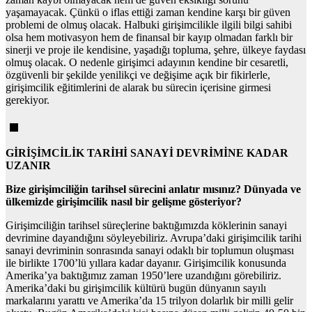
yaşamayacak. Çünkü o iflas ettiği zaman kendine karşı bir güven
problemi de olmuş olacak. Halbuki girişimcilikle ilgili bilgi sahibi
olsa hem motivasyon hem de finansal bir kayıp olmadan farklı bir
sinerji ve proje ile kendisine, yaşadığı topluma, şehre, ülkeye faydası
olmuş olacak. O nedenle girişimci adayının kendine bir cesaretli,
özgüvenli bir şekilde yenilikçi ve değişime açık bir fikirlerle,
girişimcilik eğitimlerini de alarak bu sürecin içerisine girmesi
gerekiyor.
GİRİŞİMCİLİK TARİHİ SANAYİ DEVRİMİNE KADAR
UZANIR
Bize girişimciliğin tarihsel sürecini anlatır mısınız? Dünyada ve
ülkemizde girişimcilik nasıl bir gelişme gösteriyor?
Girişimciliğin tarihsel süreçlerine baktığımızda köklerinin sanayi
devrimine dayandığını söyleyebiliriz. Avrupa’daki girişimcilik tarihi
sanayi devriminin sonrasında sanayi odaklı bir toplumun oluşması
ile birlikte 1700’lü yıllara kadar dayanır. Girişimcilik konusunda
Amerika’ya baktığımız zaman 1950’lere uzandığını görebiliriz.
Amerika’daki bu girişimcilik kültürü bugün dünyanın sayılı
markalarını yarattı ve Amerika’da 15 trilyon dolarlık bir milli gelir