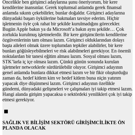
Öncelikle ben girişimci adaylarına şunu öneriyorum, bir kere
kendilerine inansınlar. Gerek toplumsal anlamda gerek finansal
anlamda sıkıntı çekebilirler, bunlar doğaldır. Girişimci adaylarına
dünyadaki başarı öykülerine bakmaları tavsiye ederim. Hiçbir
işletmenin öyle çok rahat bir şekilde kurulmadığını görecekler.
Bugün Apple bakın ya da Microsoft’a bakın aynı şekilde… Çok
zorlukla kurulmuş işletmelerdir. Bir kere girişimcilerin kendilerine
özgüvenlerinin tam olması lazım. Girişimci olduklarından dolayı
başta aileleri olmak üzere toplumdan tepkiler alabilirler, bir kere
bunları göğüsleyebilmeleri ve risk alabilmeleri gerekiyor. En önemli
noktalardan bir tanesi eğitim alması lazım. Sosyal olması lazım,
STK’larla iç içe olması lazım. Çünkü günün sonunda kurulan
işletmeler networklerle sürdürülebilir oluyor. Girişimci adayının
genel anlamda bunlara dikkat etmesi lazım ve bir fikir oluşturduğu
zaman da, hedef kitlem kim ve hedef kitlem buna niçin yatırım
yapacak diye düşünmesi lazım. Girişimci adayının özellikle
gündemi, dünyadaki gelişmeleri ve çalışmaları iyi takip etmesi lazım.
Hangi alanda girişim yapacaksa o sektördeki yenilikleri çok iyi takip
etmesi gerekiyor.
SAĞLIK VE BİLİŞİM SEKTÖRÜ GİRİŞİMCİLİKTE ÖN
PLANDA OLACAK