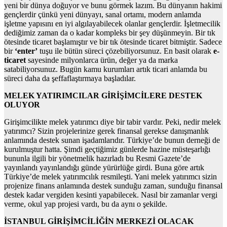
yeni bir dünya doğuyor ve bunu görmek lazım. Bu dünyanın hakimi
gençlerdir çünkü yeni dünyayı, sanal ortamı, modern anlamda
işletme yapısını en iyi algılayabilecek olanlar gençlerdir. İşletmecilik
dediğimiz zaman da o kadar kompleks bir şey düşünmeyin. Bir tık
ötesinde ticaret başlamıştır ve bir tık ötesinde ticaret bitmiştir. Sadece
bir
‘enter’
tuşu ile bütün süreci çözebiliyorsunuz. En basit olarak
e-
ticaret
sayesinde milyonlarca ürün, değer ya da marka
satabiliyorsunuz. Bugün kamu kurumları artık ticari anlamda bu
süreci daha da şeffaflaştırmaya başladılar.
MELEK YATIRIMCILAR GİRİŞİMCİLERE DESTEK
OLUYOR
Girişimcilikte melek yatırımcı diye bir tabir vardır. Peki, nedir melek
yatırımcı? Sizin projelerinize gerek finansal gerekse danışmanlık
anlamında destek sunan işadamlarıdır. Türkiye’de bunun derneği de
kurulmuştur hatta. Şimdi geçtiğimiz günlerde hazine müsteşarlığı
bununla ilgili bir yönetmelik hazırladı bu Resmi Gazete’de
yayınlandı yayınlandığı günde yürürlüğe girdi. Buna göre artık
Türkiye’de melek yatırımcılık resmileşti. Yani melek yatırımcı sizin
projenize finans anlamında destek sunduğu zaman, sunduğu finansal
destek kadar vergiden kesinti yapabilecek. Nasıl bir zamanlar vergi
verme, okul yap projesi vardı, bu da aynı o şekilde.
İSTANBUL GİRİŞİMCİLİĞİN MERKEZİ OLACAK