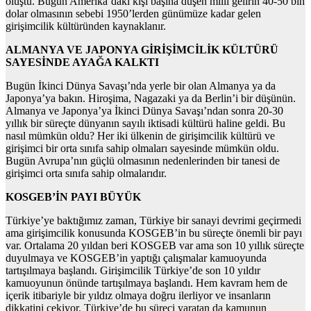
oluştu. Bugün Amerika’daki kişi başına düşen milli gelirin 40-50 bin
dolar olmasının sebebi 1950’lerden günümüze kadar gelen
girişimcilik kültüründen kaynaklanır.
ALMANYA VE JAPONYA GİRİŞİMCİLİK KÜLTÜRÜ
SAYESİNDE AYAĞA KALKTI
Bugün İkinci Dünya Savaşı’nda yerle bir olan Almanya ya da
Japonya’ya bakın. Hiroşima, Nagazaki ya da Berlin’i bir düşünün.
Almanya ve Japonya’ya İkinci Dünya Savaşı’ndan sonra 20-30
yıllık bir süreçte dünyanın sayılı iktisadi kültürü haline geldi. Bu
nasıl mümkün oldu? Her iki ülkenin de girişimcilik kültürü ve
girişimci bir orta sınıfa sahip olmaları sayesinde mümkün oldu.
Bugün Avrupa’nın güçlü olmasının nedenlerinden bir tanesi de
girişimci orta sınıfa sahip olmalarıdır.
KOSGEB’İN PAYI BÜYÜK
Türkiye’ye baktığımız zaman, Türkiye bir sanayi devrimi geçirmedi
ama girişimcilik konusunda KOSGEB’in bu süreçte önemli bir payı
var. Ortalama 20 yıldan beri KOSGEB var ama son 10 yıllık süreçte
duyulmaya ve KOSGEB’in yaptığı çalışmalar kamuoyunda
tartışılmaya başlandı. Girişimcilik Türkiye’de son 10 yıldır
kamuoyunun önünde tartışılmaya başlandı. Hem kavram hem de
içerik itibariyle bir yıldız olmaya doğru ilerliyor ve insanların
dikkatini çekiyor. Türkiye’de bu süreci yaratan da kamunun