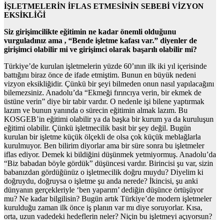
İŞLETMELERİN İFLAS ETMESİNİN SEBEBİ VİZYON
EKSİKLİĞİ
Siz girişimcilikte eğitimin ne kadar önemli olduğunu
vurguladınız ama , “Bende işletme kafası var.” diyenler de
girişimci olabilir mi ve girişimci olarak başarılı olabilir mi?
Türkiye’de kurulan işletmelerin yüzde 60’ının ilk iki yıl içerisinde
battığını biraz önce de ifade etmiştim. Bunun en büyük nedeni
vizyon eksikliğidir. Çünkü bir şeyi bilmeden onun nasıl yapılacağını
bilemezsiniz. Anadolu’da “Ekmeği fırıncıya verin, bir ekmek de
üstüne verin” diye bir tabir vardır. O nedenle işi bilene yaptırmak
lazım ve bunun yanında o sürecin eğitimin almak lazım. Bu
KOSGEB’in eğitimi olabilir ya da başka bir kurum ya da kuruluşun
eğitimi olabilir. Çünkü işletmecilik basit bir şey değil. Bugün
kurulan bir işletme küçük ölçekli de olsa çok küçük meblağlarla
kurulmuyor. Ben bilirim diyorlar ama bir süre sonra bu işletmeler
iflas ediyor. Demek ki bildiğini düşünmek yetmiyormuş. Anadolu’da
“Biz babadan böyle gördük” düşüncesi vardır. Birincisi şu var, sizin
babanızdan gördüğünüz o işletmecilik doğru muydu? Diyelim ki
doğruydu, doğruysa o işletme şu anda nerede? İkincisi, şu anki
dünyanın gerçekleriyle ‘ben yaparım’ dediğin düşünce örtüşüyor
mu? Ne kadar bilgilisin? Bugün artık Türkiye’de modern işletmeler
kurulduğu zaman ilk önce iş planın var mı diye soruyorlar. Kısa,
orta, uzun vadedeki hedeflerin neler? Niçin bu işletmeyi açıyorsun?