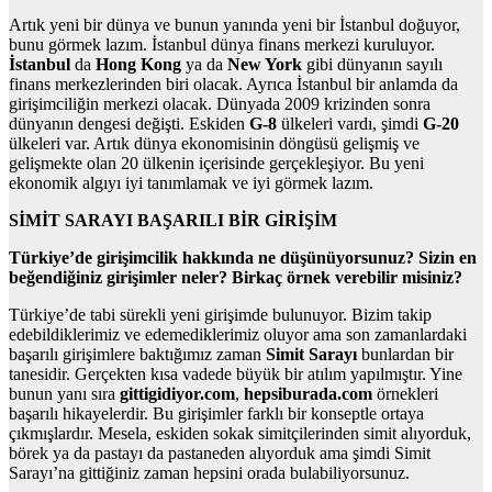
Artık yeni bir dünya ve bunun yanında yeni bir İstanbul doğuyor,
bunu görmek lazım. İstanbul dünya finans merkezi kuruluyor.
İstanbul
da
Hong Kong
ya da
New York
gibi dünyanın sayılı
finans merkezlerinden biri olacak. Ayrıca İstanbul bir anlamda da
girişimciliğin merkezi olacak. Dünyada 2009 krizinden sonra
dünyanın dengesi değişti. Eskiden
G-8
ülkeleri vardı, şimdi
G-20
ülkeleri var. Artık dünya ekonomisinin döngüsü gelişmiş ve
gelişmekte olan 20 ülkenin içerisinde gerçekleşiyor. Bu yeni
ekonomik algıyı iyi tanımlamak ve iyi görmek lazım.
SİMİT SARAYI BAŞARILI BİR GİRİŞİM
Türkiye’de girişimcilik hakkında ne düşünüyorsunuz? Sizin en
beğendiğiniz girişimler neler? Birkaç örnek verebilir misiniz?
Türkiye’de tabi sürekli yeni girişimde bulunuyor. Bizim takip
edebildiklerimiz ve edemediklerimiz oluyor ama son zamanlardaki
başarılı girişimlere baktığımız zaman
Simit Sarayı
bunlardan bir
tanesidir. Gerçekten kısa vadede büyük bir atılım yapılmıştır. Yine
bunun yanı sıra
gittigidiyor.com
,
hepsiburada.com
örnekleri
başarılı hikayelerdir. Bu girişimler farklı bir konseptle ortaya
çıkmışlardır. Mesela, eskiden sokak simitçilerinden simit alıyorduk,
börek ya da pastayı da pastaneden alıyorduk ama şimdi Simit
Sarayı’na gittiğiniz zaman hepsini orada bulabiliyorsunuz.