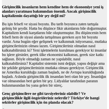
Girişimcilik insanların hem kendine hem de ekonomiye yeni iş
alanları yaratması bakımından önemli. Ancak girişimcilik
kapitalizmin dayattığı bir şey değil mi?
Bu işin felsefi ve siyasi boyutu. Bu tarih boyunca zaten tartışıla
gelmiş bir şeydir. Hatta bu düşünce fikir akımlarını bile doğurmuştur.
Kapitalizm kendi karşıtlarını bile oluşturmuştur. Bu düşüncenin hem
felsefi hem de siyasi alanda tartışılması gereken ayrı bir boyutu
vardır. Ama bugün eğer gelişmek ve kalkınmak istiyorsanız, mutlaka
girişimcilerinizin olması lazım. Girişimcileriniz olmadan nasıl
kalkınabilirsiniz ki? Yeni işletmelerin kurulması gerekiyor ki insanlar
bu işlere girsinler, gerek ülke ekonomisi kalkınsın, gerek size katkı
sağlasın. Böyle olmadığı zaman ne yapılabilir, nasıl
kalkınabilirsiniz? Kapitalist sistemin ismi değişir, yapısı değişir ama
bir şekilde girişimcilerinizin mutlaka olması gerekiyor. Girişimcilik
ne Amerika kurulduğu zaman başladı, ne de Avrupa kurulduğunda
başladı. Aslında girişimcilik ilk insandan beri olan bir şey. İnsanlığın
var olmasından beri gelen bir şey. Lidyalılar tarafından paranın
bulunmasından bu yana gelen bir süreç.
Genç girişimcilere ne gibi tavsiyeleriniz olabilir? Ve
girişimcilikle ilgili öngörüleriniz nelerdir? Türkiye’de hangi
sektörler girişimcilik için ön planda olacak?