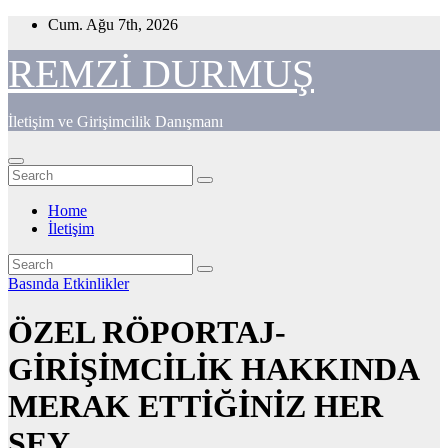
Skip
Cum. Ağu 7th, 2026
to
content
REMZİ DURMUŞ
İletişim ve Girişimcilik Danışmanı
Home
İletişim
Basında
Etkinlikler
ÖZEL RÖPORTAJ-
GİRİŞİMCİLİK HAKKINDA
MERAK ETTİĞİNİZ HER
ŞEY…