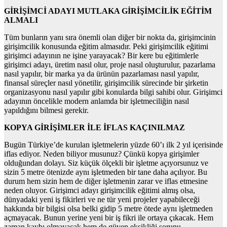
GİRİŞİMCİ ADAYI MUTLAKA GİRİŞİMCİLİK EĞİTİM
ALMALI
Tüm bunların yanı sıra önemli olan diğer bir nokta da, girişimcinin
girişimcilik konusunda eğitim almasıdır. Peki girişimcilik eğitimi
girişimci adayının ne işine yarayacak? Bir kere bu eğitimlerle
girişimci adayı, üretim nasıl olur, proje nasıl oluşturulur, pazarlama
nasıl yapılır, bir marka ya da ürünün pazarlaması nasıl yapılır,
finansal süreçler nasıl yönetilir, girişimcilik sürecinde bir şirketin
organizasyonu nasıl yapılır gibi konularda bilgi sahibi olur. Girişimci
adayının öncelikle modern anlamda bir işletmeciliğin nasıl
yapıldığını bilmesi gerekir.
KOPYA GİRİŞİMLER İLE İFLAS KAÇINILMAZ
Bugün Türkiye’de kurulan işletmelerin yüzde 60’ı ilk 2 yıl içerisinde
iflas ediyor. Neden biliyor musunuz? Çünkü kopya girişimler
olduğundan dolayı. Siz küçük ölçekli bir işletme açıyorsunuz ve
sizin 5 metre ötenizde aynı işletmeden bir tane daha açılıyor. Bu
durum hem sizin hem de diğer işletmenin zarar ve iflas etmesine
neden oluyor. Girişimci adayı girişimcilik eğitimi almış olsa,
dünyadaki yeni iş fikirleri ve ne tür yeni projeler yapabileceği
hakkında bir bilgisi olsa belki gidip 5 metre ötede aynı işletmeden
açmayacak. Bunun yerine yeni bir iş fikri ile ortaya çıkacak. Hem
zaman kaybı olmayacak hem de güven eksikliği sorunu