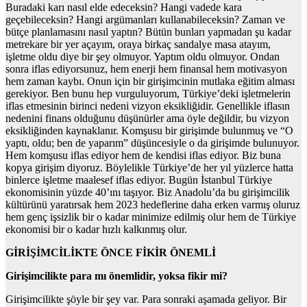
Buradaki karı nasıl elde edeceksin? Hangi vadede kara
geçebileceksin? Hangi argümanları kullanabileceksin? Zaman ve
bütçe planlamasını nasıl yaptın? Bütün bunları yapmadan şu kadar
metrekare bir yer açayım, oraya birkaç sandalye masa atayım,
işletme oldu diye bir şey olmuyor. Yaptım oldu olmuyor. Ondan
sonra iflas ediyorsunuz, hem enerji hem finansal hem motivasyon
hem zaman kaybı. Onun için bir girişimcinin mutlaka eğitim alması
gerekiyor. Ben bunu hep vurguluyorum, Türkiye’deki işletmelerin
iflas etmesinin birinci nedeni vizyon eksikliğidir. Genellikle iflasın
nedenini finans olduğunu düşünürler ama öyle değildir, bu vizyon
eksikliğinden kaynaklanır. Komşusu bir girişimde bulunmuş ve “O
yaptı, oldu; ben de yaparım” düşüncesiyle o da girişimde bulunuyor.
Hem komşusu iflas ediyor hem de kendisi iflas ediyor. Biz buna
kopya girişim diyoruz. Böylelikle Türkiye’de her yıl yüzlerce hatta
binlerce işletme maalesef iflas ediyor. Bugün İstanbul Türkiye
ekonomisinin yüzde 40’ını taşıyor. Biz Anadolu’da bu girişimcilik
kültürünü yaratırsak hem 2023 hedeflerine daha erken varmış oluruz
hem genç işsizlik bir o kadar minimize edilmiş olur hem de Türkiye
ekonomisi bir o kadar hızlı kalkınmış olur.
GİRİŞİMCİLİKTE ÖNCE FİKİR ÖNEMLİ
Girişimcilikte para mı önemlidir, yoksa fikir mi?
Girişimcilikte şöyle bir şey var. Para sonraki aşamada geliyor. Bir