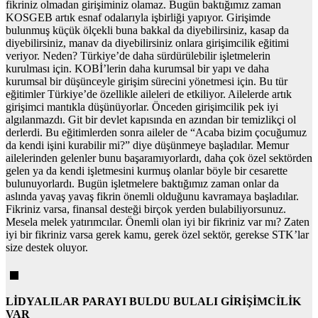
fikriniz olmadan girişiminiz olamaz. Bugün baktığımız zaman
KOSGEB artık esnaf odalarıyla işbirliği yapıyor. Girişimde
bulunmuş küçük ölçekli buna bakkal da diyebilirsiniz, kasap da
diyebilirsiniz, manav da diyebilirsiniz onlara girişimcilik eğitimi
veriyor. Neden? Türkiye’de daha sürdürülebilir işletmelerin
kurulması için. KOBİ’lerin daha kurumsal bir yapı ve daha
kurumsal bir düşünceyle girişim sürecini yönetmesi için. Bu tür
eğitimler Türkiye’de özellikle aileleri de etkiliyor. Ailelerde artık
girişimci mantıkla düşünüyorlar. Önceden girişimcilik pek iyi
algılanmazdı. Git bir devlet kapısında en azından bir temizlikçi ol
derlerdi. Bu eğitimlerden sonra aileler de “Acaba bizim çocuğumuz
da kendi işini kurabilir mi?” diye düşünmeye başladılar. Memur
ailelerinden gelenler bunu başaramıyorlardı, daha çok özel sektörden
gelen ya da kendi işletmesini kurmuş olanlar böyle bir cesarette
bulunuyorlardı. Bugün işletmelere baktığımız zaman onlar da
aslında yavaş yavaş fikrin önemli olduğunu kavramaya başladılar.
Fikriniz varsa, finansal desteği birçok yerden bulabiliyorsunuz.
Mesela melek yatırımcılar. Önemli olan iyi bir fikriniz var mı? Zaten
iyi bir fikriniz varsa gerek kamu, gerek özel sektör, gerekse STK’lar
size destek oluyor.
LİDYALILAR PARAYI BULDU BULALI GİRİŞİMCİLİK
VAR