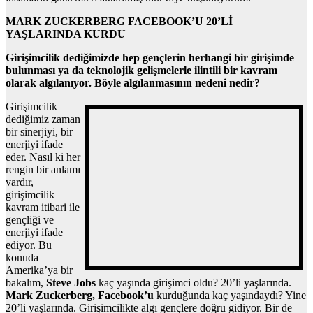
MARK ZUCKERBERG FACEBOOK’U 20’Lİ
YAŞLARINDA KURDU
Girişimcilik dediğimizde hep gençlerin herhangi bir girişimde
bulunması ya da teknolojik gelişmelerle ilintili bir kavram
olarak algılanıyor. Böyle algılanmasının nedeni nedir?
Girişimcilik
dediğimiz zaman
bir sinerjiyi, bir
enerjiyi ifade
eder. Nasıl ki her
rengin bir anlamı
vardır,
girişimcilik
kavram itibari ile
gençliği ve
enerjiyi ifade
ediyor. Bu
konuda
Amerika’ya bir
bakalım,
Steve Jobs
kaç yaşında girişimci oldu? 20’li yaşlarında.
Mark Zuckerberg, Facebook’u
kurduğunda kaç yaşındaydı? Yine
20’li yaşlarında. Girişimcilikte algı gençlere doğru gidiyor. Bir de