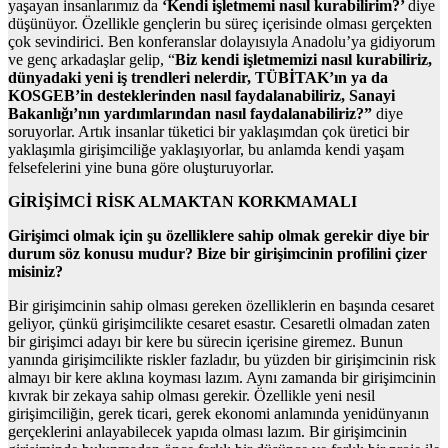
yaşayan insanlarımız da
‘Kendi işletmemi nasıl kurabilirim?’
diye
düşünüyor. Özellikle gençlerin bu süreç içerisinde olması gerçekten
çok sevindirici. Ben konferanslar dolayısıyla Anadolu’ya gidiyorum
ve genç arkadaşlar gelip, “
Biz kendi işletmemizi nasıl kurabiliriz,
dünyadaki yeni iş trendleri nelerdir, TÜBİTAK’ın ya da
KOSGEB’in desteklerinden nasıl faydalanabiliriz, Sanayi
Bakanlığı’nın yardımlarından nasıl faydalanabiliriz?”
diye
soruyorlar. Artık insanlar tüketici bir yaklaşımdan çok üretici bir
yaklaşımla girişimciliğe yaklaşıyorlar, bu anlamda kendi yaşam
felsefelerini yine buna göre oluşturuyorlar.
GİRİŞİMCİ RİSK ALMAKTAN KORKMAMALI
Girişimci olmak için şu özelliklere sahip olmak gerekir diye bir
durum söz konusu mudur? Bize bir girişimcinin profilini çizer
misiniz?
Bir girişimcinin sahip olması gereken özelliklerin en başında cesaret
geliyor, çünkü girişimcilikte cesaret esastır. Cesaretli olmadan zaten
bir girişimci adayı bir kere bu sürecin içerisine giremez. Bunun
yanında girişimcilikte riskler fazladır, bu yüzden bir girişimcinin risk
almayı bir kere aklına koyması lazım. Aynı zamanda bir girişimcinin
kıvrak bir zekaya sahip olması gerekir. Özellikle yeni nesil
girişimciliğin, gerek ticari, gerek ekonomi anlamında yenidünyanın
gerçeklerini anlayabilecek yapıda olması lazım. Bir girişimcinin