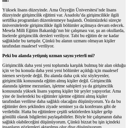
mi?
Yüksek lisans düzeyinde. Ama Özyeğin Üniversitesi’nde lisans
düzeyinde girişimcilik eğitimi var. Anadolu’da girişimcilikle ilgili
sertifika programları düzenlenmeye başlandı. Önümüzdeki süreçte
üniversitelerde girişimcilikle ilgili bölümler açılmaya devam edecek.
Mesela Milli Eğitim Bakanlığı’nın bir çalışması var, şu an okullarda,
liselerde girişimcilik dersleri veriliyor. Tabi bu eğitim de ne kadar
sağlıklıdır bu tartışılır. Çünkü bu alanın uzmanı olmayan kişiler
tarafından maalesef veriliyor.
Peki bu alanda yetişmiş uzman sayısı yeterli mi?
Girişimcilik daha yeni yeni toplumda karşılık bulmuş bir alan olduğu
için ve bu konuda daha yeni yeni bölümler açıldığı için maalesef
istenen seviyede değil. Bu alanda daha çok söz söyleyenler,
girişimcilik konusunda eğitim almış kişiler değil. Girişimcilik
alanında işletme mezunları, işletme sahipleri ya da girişimcilik
konusunda yüksek lisans yapmış kişiler bir şeyler yapıyorlar. Ama
yine de liselerdeki bu eğitimler işletme eğitimi almış kişiler
tarafından verilirse daha sağlıklı olacağını düşünüyorum. Ya da bu
eğitimler ders şeklinden ziyade seminer ya da konferans gibi de
verilebilir. Hatta bu eğitimlere çeşitli sektörlerden kişiler gelip
gönüllü olarak bilgilerini paylaşabilirler. Böyle bir çalışmanın daha
sağlıklı olabileceğini düşünüyorum. Çünkü bizzat bu işin içindeki
insanların gözlemleri aktarılmış olur diye düşünüyorum.