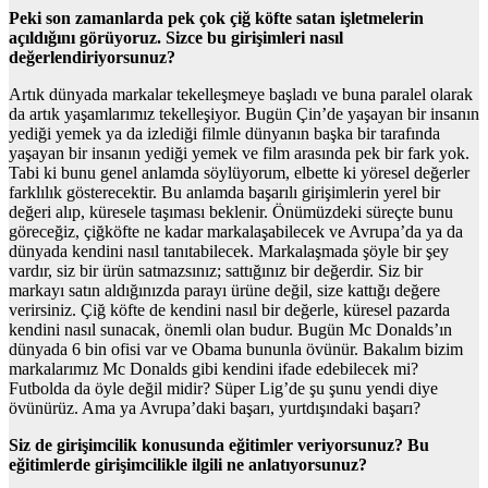
Peki son zamanlarda pek çok çiğ köfte satan işletmelerin
açıldığını görüyoruz. Sizce bu girişimleri nasıl
değerlendiriyorsunuz?
Artık dünyada markalar tekelleşmeye başladı ve buna paralel olarak
da artık yaşamlarımız tekelleşiyor. Bugün Çin’de yaşayan bir insanın
yediği yemek ya da izlediği filmle dünyanın başka bir tarafında
yaşayan bir insanın yediği yemek ve film arasında pek bir fark yok.
Tabi ki bunu genel anlamda söylüyorum, elbette ki yöresel değerler
farklılık gösterecektir. Bu anlamda başarılı girişimlerin yerel bir
değeri alıp, küresele taşıması beklenir. Önümüzdeki süreçte bunu
göreceğiz, çiğköfte ne kadar markalaşabilecek ve Avrupa’da ya da
dünyada kendini nasıl tanıtabilecek. Markalaşmada şöyle bir şey
vardır, siz bir ürün satmazsınız; sattığınız bir değerdir. Siz bir
markayı satın aldığınızda parayı ürüne değil, size kattığı değere
verirsiniz. Çiğ köfte de kendini nasıl bir değerle, küresel pazarda
kendini nasıl sunacak, önemli olan budur. Bugün Mc Donalds’ın
dünyada 6 bin ofisi var ve Obama bununla övünür. Bakalım bizim
markalarımız Mc Donalds gibi kendini ifade edebilecek mi?
Futbolda da öyle değil midir? Süper Lig’de şu şunu yendi diye
övünürüz. Ama ya Avrupa’daki başarı, yurtdışındaki başarı?
Siz de girişimcilik konusunda eğitimler veriyorsunuz? Bu
eğitimlerde girişimcilikle ilgili ne anlatıyorsunuz?