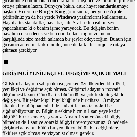
girişiminde bulunmadan önce farklı bir düşünce ve farklı bir proje ile
ortaya çıkması lazım. Dünyaya bakın, artık hayat standartlaşmaya
başladı. Her yerde
Burger King
görürsünüz, her yerde
Apple
görürsünüz ya da her yerde
Windows
yazılımlarını kullanırsınız.
Hayat artık standartlaşmaya başladı. Siz farklı nasıl bir şey
yapacaksınız ki o benim işime yarayacak. Bu değişim benim
hayatıma etki edecek ve ben onu kullanacağım ve bunun
karşılığında size maddi anlamda bir şeyler ödeyeceğim. Bunun için
girişimci adayının farklı bir düşünce ile farklı bir proje ile ortaya
çıkması gerekiyor.
GİRİŞİMCİ YENİLİKÇİ VE DEĞİŞİME AÇIK OLMALI
Girişimci adayının sahip olması gereken özelliklerden bir diğeri,
yenilikçi ve değişime açık olması, Girişimci adayının inovatif
düşünmesi lazım. Çünkü artık bütün dünya çok hızlı bir şekilde
değişiyor. Bir şeker küpü büyüklüğünde bir cihaza 13 milyon
kitaplık bir kütüphanenin bilgisini artık nano teknoloji ile
sığdırabiliyorsunuz. Bilginin eskime hızının 1 saniyeye kadar
düştüğü bir sistemde yaşıyoruz. Ama o 1 saniye önceki bilgiyi
bilmeden de 1 saniye sonraki bilgiyi üretemiyorsunuz. O nedenle
girişimci adayının bütün bu yeniliklere bütün bu değişimlere,
fikirlere açık olması ve vizyonist olması gerekir.