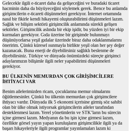
Gelecekle ilgili e-ticaret daha da gelişeceğini ve buradaki ticaret
hacminin daha da büyüyeceğini söylemek gerek. Bence bu anlamda
girişimcilerin e-ticareti düşünmeleri gerekiyor. İnternet ortamında
nasıl bir fikirle kendi hikayemi oluşturabilirimi düşünmeleri lazım.
Sağlık ve bilişim sektörü girişimcilik anlamında sürekli gelişen
sektörler. Girişimcilik aslında bir ekip işidir, bu yüzden iyi bir ekip
kurmaları gerekiyor. Gıda üzerine bir girişimde bulunmayı
düşünüyorlarsa yeşil gıdalar üzerinde biraz daha odaklanmalarını
öneririm. Çünkü küresel ısınmayla birlikte yeşil olan her şey değer
kazanacak. Buna enerji de diyebilirsiniz sağlıklı beslenme de
diyebilirsiniz. Türkiye ve dünyada önümüzdeki süreçte girişimci
adaylarımızın bilişimle ilgili neler yapabilirimi düşünmeleri
gerekiyor.
BU ÜLKENİN MEMURDAN ÇOK GİRİŞİMCİLERE
İHTİYACI VAR
Benim ailelerimizden ricam, çocuklarına memur olmalarını
öğütlemesinler. Çünkü bu ülkenin memurdan çok girişimcilere
ihtiyacı vardır. Dünyada ilk 5 ekonomi içerisine girmiş söz sahibi
olan bir ülke olmak istiyorsak girişimcilerin aileler tarafından
desteklenmesi lazım. Yerel yönetimlerin ve STK’ların bu sürecin
içine girmesi lazım. Medyanın da bu işin içine girmesi lazım,
özellikte görsel yayın yapan kuruluşların girişimcilikle ilgili ya da
başarı hikayeleriyle ilgili programlar yayınlamaları lazım ki