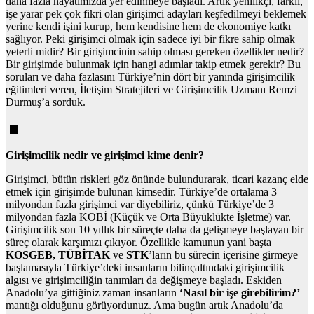
daha fazla hayatımızda yer edinmeye başladı. Artık yenilikçi, farklı,
işe yarar pek çok fikri olan girişimci adayları keşfedilmeyi beklemek
yerine kendi işini kurup, hem kendisine hem de ekonomiye katkı
sağlıyor. Peki girişimci olmak için sadece iyi bir fikre sahip olmak
yeterli midir? Bir girişimcinin sahip olması gereken özellikler nedir?
Bir girişimde bulunmak için hangi adımlar takip etmek gerekir? Bu
soruları ve daha fazlasını Türkiye’nin dört bir yanında girişimcilik
eğitimleri veren, İletişim Stratejileri ve Girişimcilik Uzmanı Remzi
Durmuş’a sorduk.
Girişimcilik nedir ve girişimci kime denir?
Girişimci, bütün riskleri göz önünde bulundurarak, ticari kazanç elde
etmek için girişimde bulunan kimsedir. Türkiye’de ortalama 3
milyondan fazla girişimci var diyebiliriz, çünkü Türkiye’de 3
milyondan fazla KOBİ (Küçük ve Orta Büyüklükte İşletme) var.
Girişimcilik son 10 yıllık bir süreçte daha da gelişmeye başlayan bir
süreç olarak karşımızı çıkıyor. Özellikle kamunun yani başta
KOSGEB, TÜBİTAK
ve
STK
’ların bu sürecin içerisine girmeye
başlamasıyla Türkiye’deki insanların bilinçaltındaki girişimcilik
algısı ve girişimciliğin tanımları da değişmeye başladı. Eskiden
Anadolu’ya gittiğiniz zaman insanların
‘Nasıl bir işe girebilirim?’
mantığı olduğunu görüyordunuz. Ama bugün artık Anadolu’da