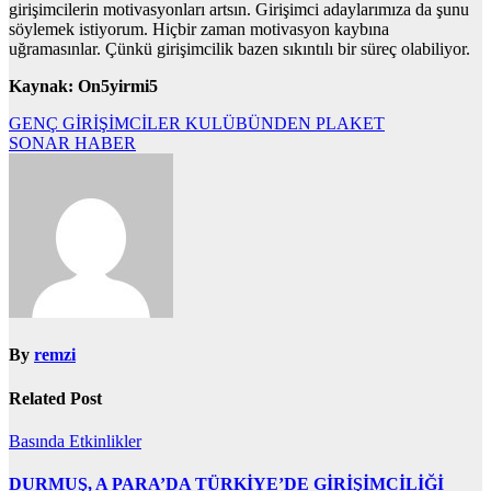
girişimcilerin motivasyonları artsın. Girişimci adaylarımıza da şunu
söylemek istiyorum. Hiçbir zaman motivasyon kaybına
uğramasınlar. Çünkü girişimcilik bazen sıkıntılı bir süreç olabiliyor.
Kaynak: On5yirmi5
Yazı
GENÇ GİRİŞİMCİLER KULÜBÜNDEN PLAKET
SONAR HABER
gezinmesi
By
remzi
Related Post
Basında
Etkinlikler
DURMUŞ, A PARA’DA TÜRKİYE’DE GİRİŞİMCİLİĞİ