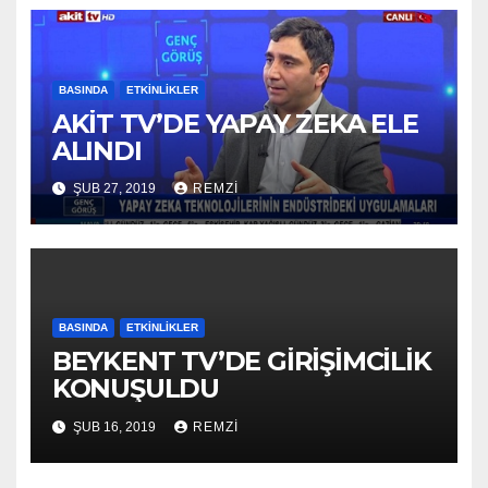
BASINDA
ETKINLIKLER
AKİT TV’DE YAPAY ZEKA ELE
ALINDI
ŞUB 27, 2019
REMZI
BASINDA
ETKINLIKLER
BEYKENT TV’DE GİRİŞİMCİLİK
KONUŞULDU
ŞUB 16, 2019
REMZI