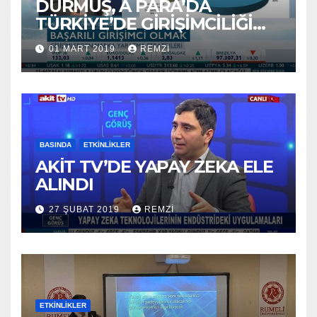
DURMUŞ, A PARA’DA
TÜRKİYE’DE GİRİŞİMCİLİĞİ
ANLATTI
01 MART 2019
REMZI
BASINDA
ETKINLIKLER
AKİT TV’DE YAPAY ZEKA ELE
ALINDI
27 ŞUBAT 2019
REMZI
ETKINLIKLER