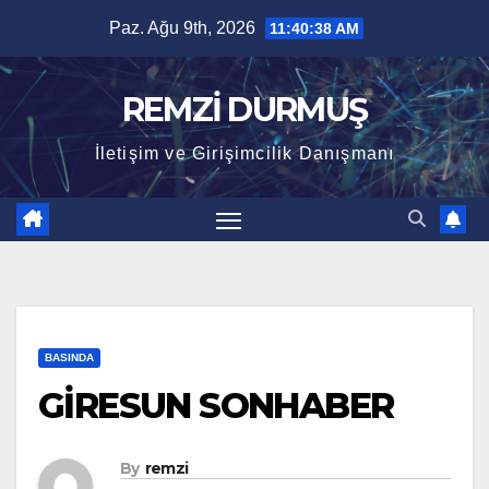
Skip
Paz. Ağu 9th, 2026
11:40:39 AM
to
content
REMZİ DURMUŞ
İletişim ve Girişimcilik Danışmanı
BASINDA
GİRESUN SONHABER
By
remzi