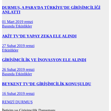
DURMUŞ, A PARA’DA TÜRKİYE’DE GİRİŞİMCİLİĞİ
ANLATTI
01 Mart 2019
remzi
Basında
Etkinlikler
AKİT TV’DE YAPAY ZEKA ELE ALINDI
27 Şubat 2019
remzi
Etkinlikler
GİRİŞİMCİLİK VE İNOVASYON ELE ALINDI
26 Şubat 2019
remzi
Basında
Etkinlikler
BEYKENT TV’DE GİRİŞİMCİLİK KONUŞULDU
16 Şubat 2019
remzi
REMZİ DURMUŞ
İletişim ve Girişimcilik Danışmanı