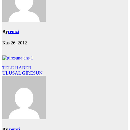
By
remzi
Kas 26, 2012
Yazı
TELE HABER
ULUSAL GİRESUN
gezinmesi
By
remzi