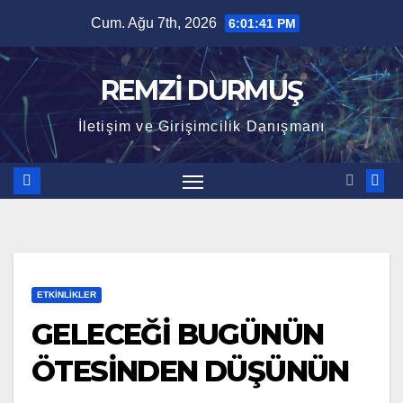
Skip
Cum. Ağu 7th, 2026
6:01:42 PM
to
content
REMZİ DURMUŞ
İletişim ve Girişimcilik Danışmanı
ETKINLIKLER
GELECEĞİ BUGÜNÜN
ÖTESİNDEN DÜŞÜNÜN