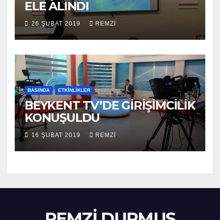
ELE ALINDI
26 ŞUBAT 2019
REMZI
BASINDA
ETKINLIKLER
BEYKENT TV’DE GİRİŞİMCİLİK
KONUŞULDU
16 ŞUBAT 2019
REMZI
REMZİ DURMUŞ