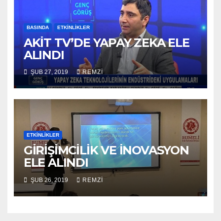
BASINDA
ETKINLIKLER
AKİT TV’DE YAPAY ZEKA ELE
ALINDI
ŞUB 27, 2019
REMZI
ETKINLIKLER
GİRİŞİMCİLİK VE İNOVASYON
ELE ALINDI
ŞUB 26, 2019
REMZI