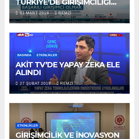
TÜRKİYE’DE GİRİŞİMCİLİĞİ
ANLATTI
01 MART 2019
REMZI
BASINDA
ETKINLIKLER
AKİT TV’DE YAPAY ZEKA ELE
ALINDI
27 ŞUBAT 2019
REMZI
ETKINLIKLER
GİRİŞİMCİLİK VE İNOVASYON