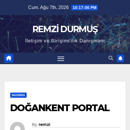
Skip
Cum. Ağu 7th, 2026
10:17:07 PM
to
content
REMZİ DURMUŞ
İletişim ve Girişimcilik Danışmanı
BASINDA
DOĞANKENT PORTAL
By
remzi