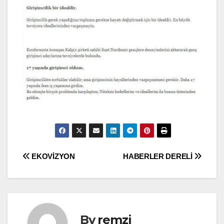
Yazı
EKOVİZYON
HABERLER DERELİ
gezinmesi
By
remzi