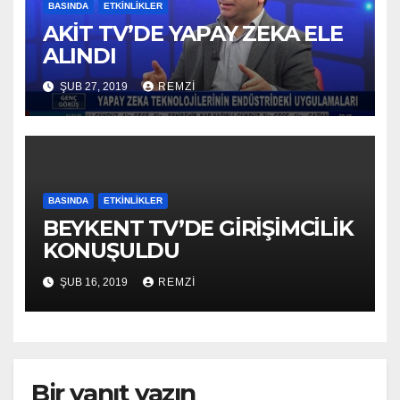
BASINDA
ETKINLIKLER
AKİT TV’DE YAPAY ZEKA ELE
ALINDI
ŞUB 27, 2019
REMZI
BASINDA
ETKINLIKLER
BEYKENT TV’DE GİRİŞİMCİLİK
KONUŞULDU
ŞUB 16, 2019
REMZI
Bir yanıt yazın