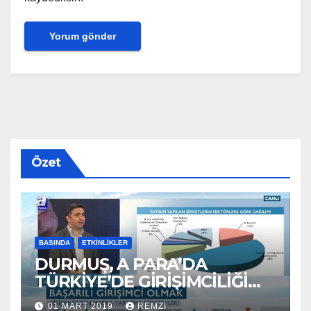
Özet
BASINDA
ETKINLIKLER
DURMUŞ, A PARA’DA
TÜRKİYE’DE GİRİŞİMCİLİĞİ
ANLATTI
01 MART 2019
REMZI