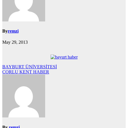
By
remzi
May 29, 2013
Yazı
BAYBURT ÜNİVERSİTESİ
ÇORLU KENT HABER
gezinmesi
By
remzi