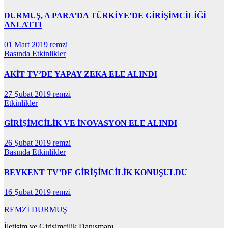
DURMUŞ, A PARA’DA TÜRKİYE’DE GİRİŞİMCİLİĞİ
ANLATTI
01 Mart 2019
remzi
Basında
Etkinlikler
AKİT TV’DE YAPAY ZEKA ELE ALINDI
27 Şubat 2019
remzi
Etkinlikler
GİRİŞİMCİLİK VE İNOVASYON ELE ALINDI
26 Şubat 2019
remzi
Basında
Etkinlikler
BEYKENT TV’DE GİRİŞİMCİLİK KONUŞULDU
16 Şubat 2019
remzi
REMZİ DURMUŞ
İletişim ve Girişimcilik Danışmanı