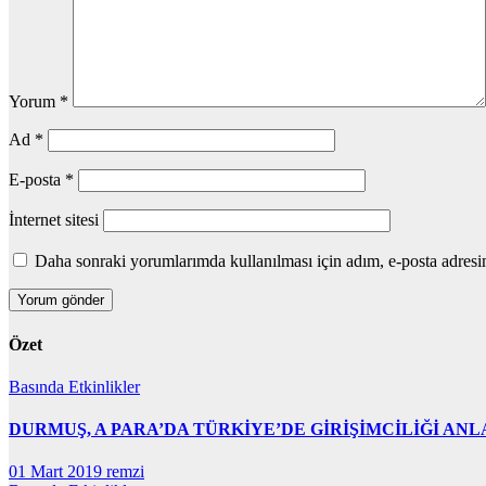
Yorum
*
Ad
*
E-posta
*
İnternet sitesi
Daha sonraki yorumlarımda kullanılması için adım, e-posta adresim
Özet
Basında
Etkinlikler
DURMUŞ, A PARA’DA TÜRKİYE’DE GİRİŞİMCİLİĞİ ANL
01 Mart 2019
remzi