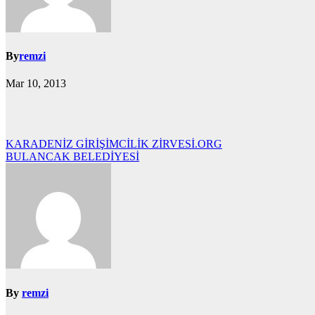
By
remzi
Mar 10, 2013
Yazı
KARADENİZ GİRİŞİMCİLİK ZİRVESİ.ORG
BULANCAK BELEDİYESİ
gezinmesi
By
remzi