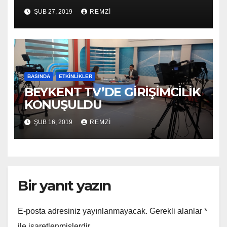
ŞUB 27, 2019
REMZI
BASINDA
ETKINLIKLER
BEYKENT TV’DE GİRİŞİMCİLİK
KONUŞULDU
ŞUB 16, 2019
REMZI
Bir yanıt yazın
E-posta adresiniz yayınlanmayacak.
Gerekli alanlar
*
ile işaretlenmişlerdir