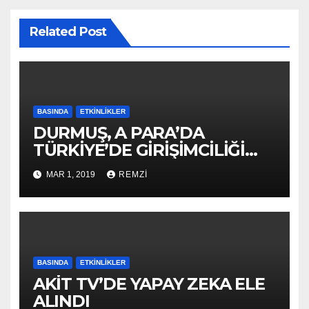
Related Post
BASINDA
ETKINLIKLER
DURMUŞ, A PARA’DA
TÜRKİYE’DE GİRİŞİMCİLİĞİ
ANLATTI
MAR 1, 2019
REMZI
BASINDA
ETKINLIKLER
AKİT TV’DE YAPAY ZEKA ELE
ALINDI