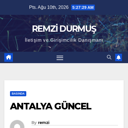
Skip
Pts. Ağu 10th, 2026
5:27:29 AM
to
content
REMZİ DURMUŞ
İletişim ve Girişimcilik Danışmanı
BASINDA
ANTALYA GÜNCEL
By
remzi