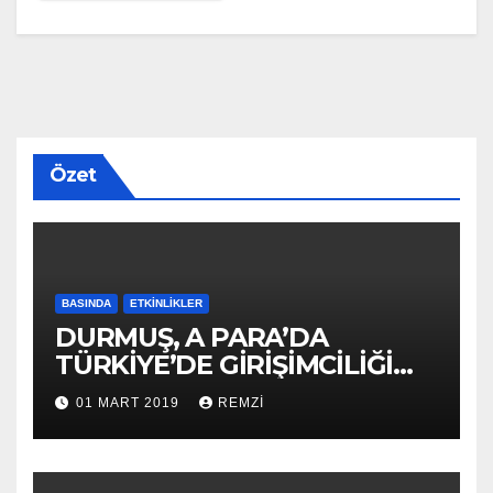
Özet
BASINDA
ETKINLIKLER
DURMUŞ, A PARA’DA
TÜRKİYE’DE GİRİŞİMCİLİĞİ
ANLATTI
01 MART 2019
REMZI