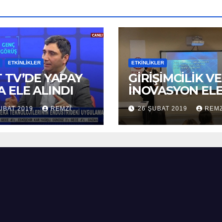
ETKINLIKLER
ETKINLIKLER
T TV’DE YAPAY
GİRİŞİMCİLİK VE
A ELE ALINDI
İNOVASYON EL
ALINDI
UBAT 2019
REMZI
26 ŞUBAT 2019
REMZ