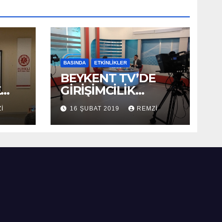
BASINDA
ETKINLIKLER
BEYKENT TV’DE
E
GİRİŞİMCİLİK
KONUŞULDU
I
16 ŞUBAT 2019
REMZI