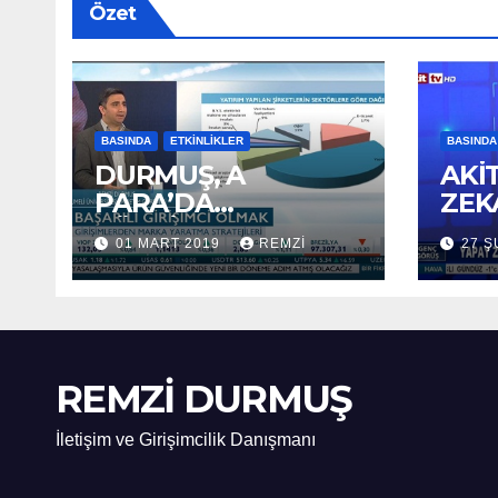
Özet
BASINDA
ETKINLIKLER
BASINDA
DURMUŞ, A
AKİ
PARA’DA
ZEK
TÜRKİYE’DE
01 MART 2019
REMZI
27 Ş
GİRİŞİMCİLİĞİ
ANLATTI
REMZİ DURMUŞ
İletişim ve Girişimcilik Danışmanı