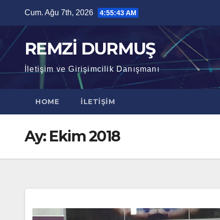
Skip
Cum. Ağu 7th, 2026
4:55:44 AM
to
content
REMZİ DURMUŞ
İletişim ve Girişimcilik Danışmanı
HOME
İLETIŞIM
Ay:
Ekim 2018