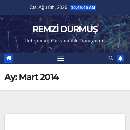
Skip
Cts. Ağu 8th, 2026
10:49:46 AM
to
content
REMZİ DURMUŞ
İletişim ve Girişimcilik Danışmanı
Ay:
Mart 2014