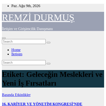
Skip
Paz. Ağu 9th, 2026
to
content
REMZİ DURMUŞ
İletişim ve Girişimcilik Danışmanı
Home
İletişim
Etiket:
Geleceğin Meslekleri ve
Yeni İş Fırsatları
Basında
Etkinlikler
16. KARİYER VE YÖNETİM KONGRESİ’NDE