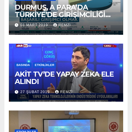
DURMUŞ, A PARA’DA
TÜRKİYE’DE GİRİŞİMCİLİĞİ
ANLATTI
01 MART 2019
REMZI
BASINDA
ETKINLIKLER
AKİT TV’DE YAPAY ZEKA ELE
ALINDI
27 ŞUBAT 2019
REMZI
ETKINLIKLER