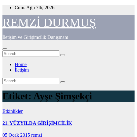
Skip
Cum. Ağu 7th, 2026
to
content
REMZİ DURMUŞ
İletişim ve Girişimcilik Danışmanı
Home
İletişim
Etiket:
Ayşe Şimşekçi
Etkinlikler
21. YÜZYILDA GİRİŞİMCİLİK
05 Ocak 2015
remzi