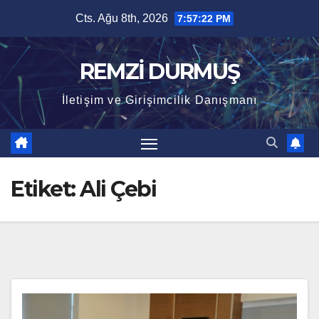
Skip
Cts. Ağu 8th, 2026
7:57:23 PM
to
content
REMZİ DURMUŞ
İletişim ve Girişimcilik Danışmanı
Etiket:
Ali Çebi