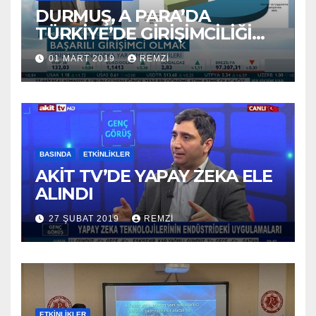
DURMUŞ, A PARA’DA
TÜRKİYE’DE GİRİŞİMCİLİĞİ
ANLATTI
01 MART 2019
REMZI
BASINDA
ETKINLIKLER
AKİT TV’DE YAPAY ZEKA ELE
ALINDI
27 ŞUBAT 2019
REMZI
ETKINLIKLER